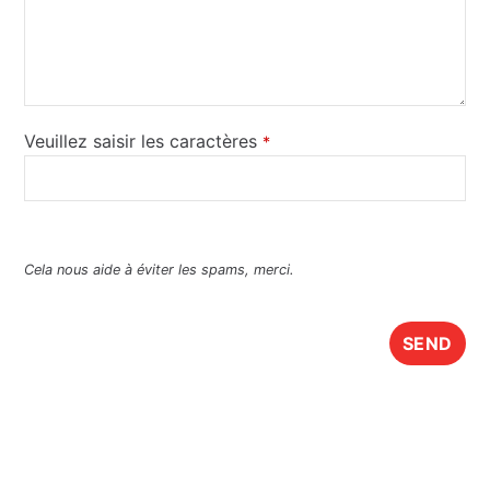
Veuillez saisir les caractères
*
Cela nous aide à éviter les spams, merci.
T
h
SEND
i
s
f
i
e
l
d