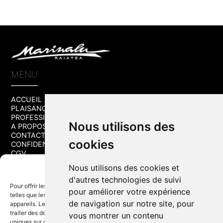
s
h
o
u
l
BACK
d
TO
b
TOP
e
MENU
l
e
ACCUEIL
f
PLAISANCE
t
PROFESSIONNEL
b
Nous utilisons des
A PROPOS
l
CONTACT
a
cookies
CONFIDENTIALITÉ
n
CGV
k
Gérer le consentement
Nous utilisons des cookies et
CONTACTEZ-NOUS
d'autres technologies de suivi
Pour offrir les meilleures expériences, nous utilisons des technologies
pour améliorer votre expérience
telles que les cookies pour stocker et/ou accéder aux informations des
+689
40.66.25.04
de navigation sur notre site, pour
appareils. Le fait de consentir à ces technologies nous permettra de
CONTACT@MARINALU.PF
traiter des données telles que le comportement de navigation ou les ID
vous montrer un contenu
BP 594 UTUROA
uniques sur ce site. Le fait de ne pas consentir ou de retirer son