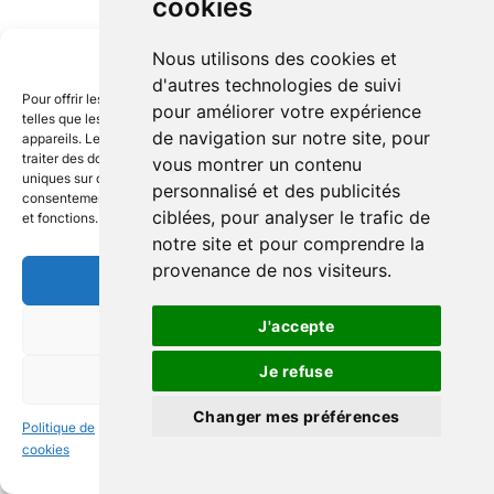
cookies
Gérer le consentement
Nous utilisons des cookies et
d'autres technologies de suivi
Pour offrir les meilleures expériences, nous utilisons des technologies
pour améliorer votre expérience
telles que les cookies pour stocker et/ou accéder aux informations des
de navigation sur notre site, pour
appareils. Le fait de consentir à ces technologies nous permettra de
traiter des données telles que le comportement de navigation ou les ID
vous montrer un contenu
uniques sur ce site. Le fait de ne pas consentir ou de retirer son
personnalisé et des publicités
consentement peut avoir un effet négatif sur certaines caractéristiques
ciblées, pour analyser le trafic de
et fonctions.
notre site et pour comprendre la
provenance de nos visiteurs.
ACCEPTER
J'accepte
REFUSER
Je refuse
VOIR LES PRÉFÉRENCES
Changer mes préférences
Politique de
Politique de
Politique de
cookies
confidentialité
confidentialité