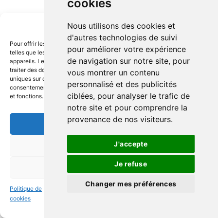
cookies
Gérer le consentement
Nous utilisons des cookies et
d'autres technologies de suivi
Pour offrir les meilleures expériences, nous utilisons des technologies
pour améliorer votre expérience
telles que les cookies pour stocker et/ou accéder aux informations des
de navigation sur notre site, pour
appareils. Le fait de consentir à ces technologies nous permettra de
traiter des données telles que le comportement de navigation ou les ID
vous montrer un contenu
uniques sur ce site. Le fait de ne pas consentir ou de retirer son
personnalisé et des publicités
consentement peut avoir un effet négatif sur certaines caractéristiques
ciblées, pour analyser le trafic de
et fonctions.
notre site et pour comprendre la
provenance de nos visiteurs.
ACCEPTER
J'accepte
REFUSER
Je refuse
VOIR LES PRÉFÉRENCES
Changer mes préférences
Politique de
Politique de
Politique de
cookies
confidentialité
confidentialité